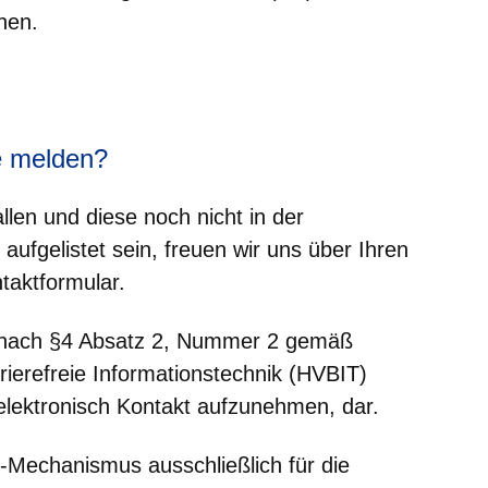
hen.
er
Fenster
euen Fenster
em neuen Fenster
e melden?
allen und diese noch nicht in der
nster
aufgelistet sein, freuen wir uns über Ihren
taktformular.
ie nach §4 Absatz 2, Nummer 2 gemäß
rierefreie Informationstechnik (HVBIT)
 elektronisch Kontakt aufzunehmen, dar.
-Mechanismus ausschließlich für die