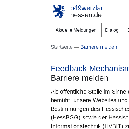
b49wetzlar.
hessen.de
Direkt zum Kopf der S
Direkt zum Inhalt
Direkt zum Fuß der Se
Aktuelle Meldungen
Dialog
Startseite
Barriere melden
Feedback-Mechanis
Barriere melden
Als öffentliche Stelle im Sinne
bemüht, unsere Websites und
Bestimmungen des Hessisches 
(HessBGG) sowie der Hessisch
Informationstechnik (HVBIT) z