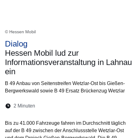
© Hessen Mobil
Dialog
Hessen Mobil lud zur
Informationsveranstaltung in Lahnau
ein
B 49 Anbau von Seitenstreifen Wetzlar-Ost bis Gießen-
Bergwerkswald sowie B 49 Ersatz Brückenzug Wetzlar
Lesedauer:
2 Minuten
Öffnet sich in einem neuen Fenster
Öffnet sich in einem neuen Fenster
Öffnet sich in einem neuen Fenste
Öffnet sich in einem neuen Fe
Öffnet sich in einem neu
Bis zu 41.000 Fahrzeuge fahren im Durchschnitt täglich
auf der B 49 zwischen der Anschlussstelle Wetzlar-Ost
und dem Dreieck Gießen-Bergwerkswald. Die B 49