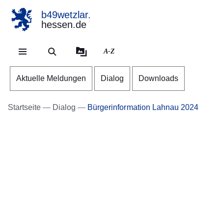
b49wetzlar.
hessen.de
Direkt zum Kopf der Se
Direkt zum Inhalt
Direkt zum Fuß der Sei
A-Z
Aktuelle Meldungen
Dialog
Downloads
Startseite
Dialog
Bürgerinformation Lahnau 2024