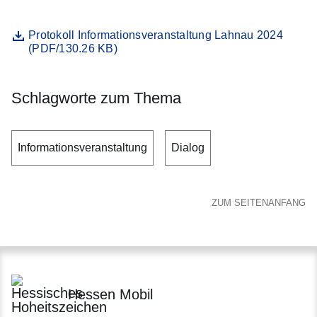
Datei
Öffnet sich in einem neuen Fenster
Protokoll Informationsveranstaltung Lahnau 2024
(PDF/130.26 KB)
Schlagworte zum Thema
Informationsveranstaltung
Dialog
ZUM SEITENANFANG
Hessen Mobil