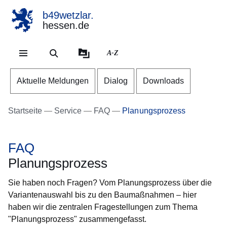
b49wetzlar.
hessen.de
Direkt zum Kopf der Se
Direkt zum Inhalt
Direkt zum Fuß der Sei
A-Z
Aktuelle Meldungen
Dialog
Downloads
Startseite
Service
FAQ
Planungsprozess
FAQ
Planungsprozess
Sie haben noch Fragen? Vom Planungsprozess über die
Variantenauswahl bis zu den Baumaßnahmen – hier
haben wir die zentralen Fragestellungen zum Thema
"Planungsprozess" zusammengefasst.