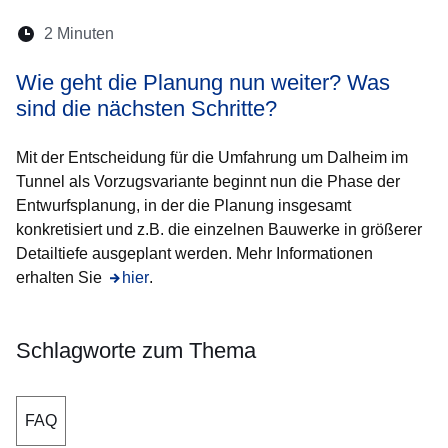
Lesedauer:
2 Minuten
Öffnet sich in einem neuen Fenster
Öffnet sich in einem neuen Fenster
Öffnet sich in einem neuen Fenste
Öffnet sich in einem neuen Fe
Öffnet sich in einem neu
Wie geht die Planung nun weiter? Was
sind die nächsten Schritte?
Mit der Entscheidung für die Umfahrung um Dalheim im
Tunnel als Vorzugsvariante beginnt nun die Phase der
Entwurfsplanung, in der die Planung insgesamt
konkretisiert und z.B. die einzelnen Bauwerke in größerer
Detailtiefe ausgeplant werden. Mehr Informationen
erhalten Sie
Öffnet sich in einem neuen Fenster
hier
.
Schlagworte zum Thema
FAQ